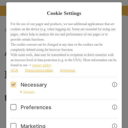
Cookie Settings
For the use of our pages and products, we use additional applications that set
cookies on the device (e.g. when logging in). Some are essential for using our
BACK
pages, others help to analyze the use and performance of our pages or to
provide certain functions.
The cookie consent can be changed at any time or the cookies can be
Ausbildung
completely deleted using the browser function.
With some tools, data may be transmitted to recipients in third countries with
an insecure level of data protection (e.g. to the USA). More information can be
found in our ->
privacy policy
Dyskalkulietrainer/-
AGB
Datenschutzrichtlinie
Impressum
Necessary
Details
trainerin
Preferences
Marketing